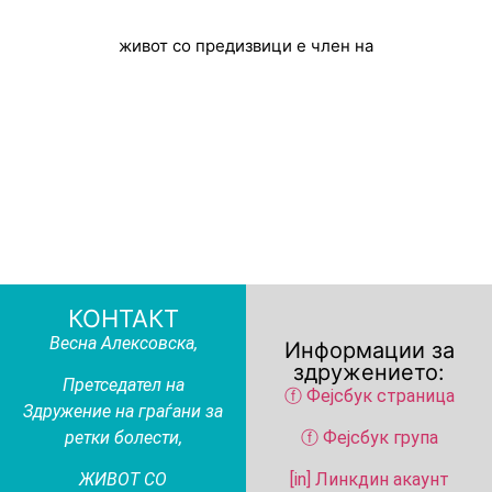
живот со предизвици е член на
КОНТАКТ
Весна Алексовска
,
Информации за
здружението:
Претседател на
ⓕ Фејсбук страница
Здружение на граѓани за
ретки болести,
ⓕ Фејсбук група
ЖИВОТ СО
[in] Линкдин акаунт