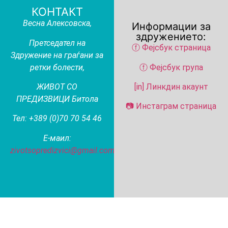
КОНТАКТ
Весна Алексовска
,
Информации за
здружението:
Претседател на
ⓕ Фејсбук страница
Здружение на граѓани за
ретки болести,
ⓕ Фејсбук група
ЖИВОТ СО
[in] Линкдин акаунт
ПРЕДИЗВИЦИ Битола
📷 Инстаграм страница
Тел: +389 (0)70 70 54 46
Е-маил:
zivotsopredizvici@gmail.com