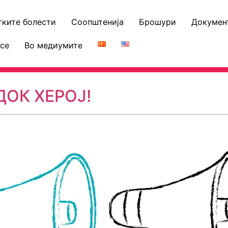
тките болести
Соопштенија
Брошури
Докумен
се
Во медиумите
ДОК ХЕРОЈ!