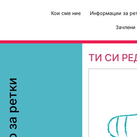
Кои сме ние
Информации за ре
Зачлени 
ТИ СИ РЕ
заедно за ретки