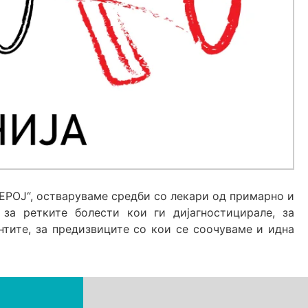
РОЈ“, остваруваме средби со лекари од примарно и
за ретките болести кои ги дијагностицирале, за
нтите, за предизвиците со кои се соочуваме и идна