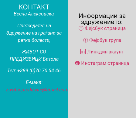
КОНТАКТ
Весна Алексовска
,
Информации за
здружението:
Претседател на
ⓕ Фејсбук страница
Здружение на граѓани за
ретки болести,
ⓕ Фејсбук група
ЖИВОТ СО
[in] Линкдин акаунт
ПРЕДИЗВИЦИ Битола
📷 Инстаграм страница
Тел: +389 (0)70 70 54 46
Е-маил:
zivotsopredizvici@gmail.com