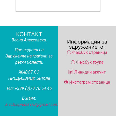
КОНТАКТ
Весна Алексовска
,
Информации за
здружението:
Претседател на
ⓕ Фејсбук страница
Здружение на граѓани за
ретки болести,
ⓕ Фејсбук група
ЖИВОТ СО
[in] Линкдин акаунт
ПРЕДИЗВИЦИ Битола
📷 Инстаграм страница
Тел: +389 (0)70 70 54 46
Е-маил:
zivotsopredizvici@gmail.com